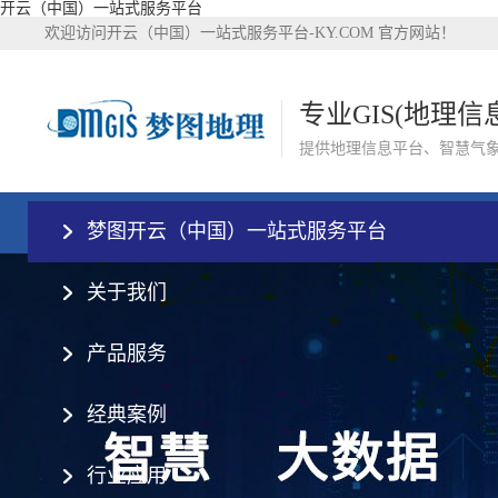
开云（中国）一站式服务平台
欢迎访问开云（中国）一站式服务平台-KY.COM 官方网站！
专业GIS(地理
提供地理信息平台、智慧气
梦图开云（中国）一站式服务平台
关于我们
产品服务
经典案例
行业应用